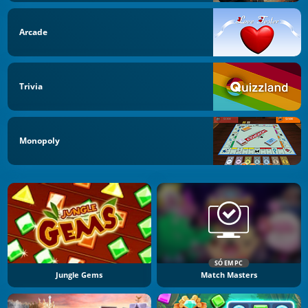
Arcade
Trivia
Monopoly
SÓ EM PC
Jungle Gems
Match Masters