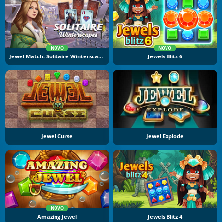
NOVO
NOVO
Jewel Match: Solitaire Winterscapes
Jewels Blitz 6
Jewel Curse
Jewel Explode
NOVO
Amazing Jewel
Jewels Blitz 4