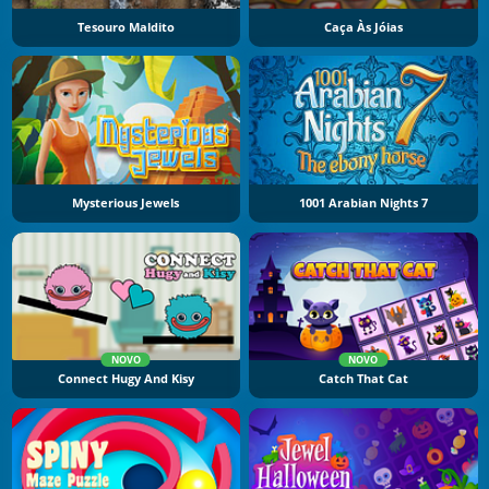
Tesouro Maldito
Caça Às Jóias
Mysterious Jewels
1001 Arabian Nights 7
NOVO
NOVO
Connect Hugy And Kisy
Catch That Cat