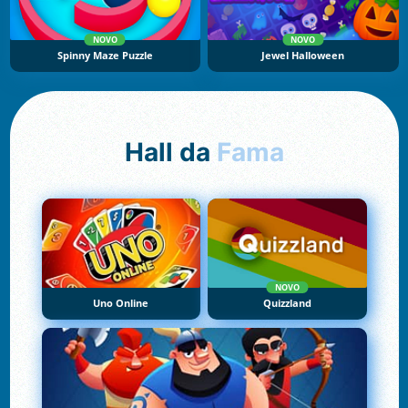
NOVO
NOVO
Spinny Maze Puzzle
Jewel Halloween
Hall da
Fama
NOVO
Uno Online
Quizzland