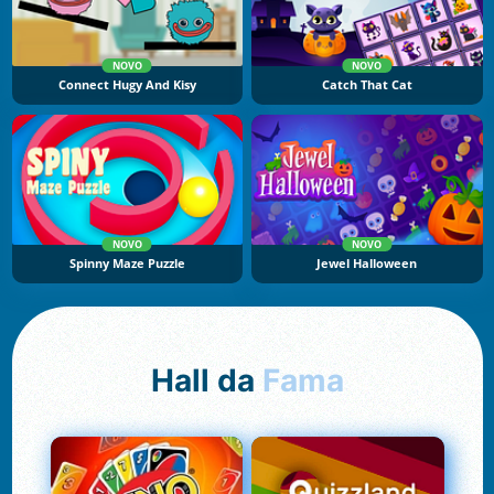
NOVO
NOVO
Connect Hugy And Kisy
Catch That Cat
NOVO
NOVO
Spinny Maze Puzzle
Jewel Halloween
Hall da
Fama