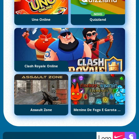
NOVO
Uno Online
Quizzland
Clash Royale Online
Assault Zone
Menino De Fogo E Garota De Água 5: Elementos