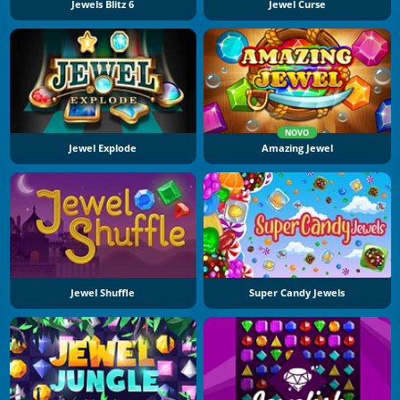
Jewels Blitz 6
Jewel Curse
NOVO
Jewel Explode
Amazing Jewel
Jewel Shuffle
Super Candy Jewels