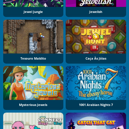
Jewel Jungle
Jewelish
Tesouro Maldito
Caça Às Jóias
Mysterious Jewels
1001 Arabian Nights 7