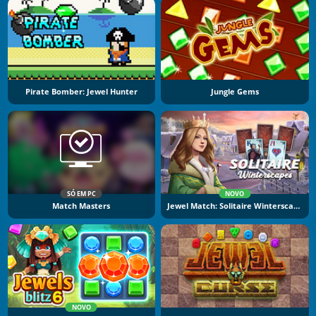
Pirate Bomber: Jewel Hunter
Jungle Gems
SÓ EM PC
NOVO
Match Masters
Jewel Match: Solitaire Winterscapes
NOVO