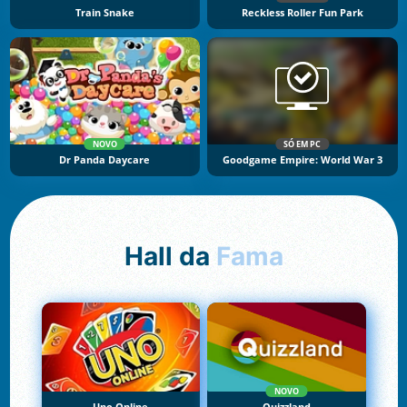
Train Snake
Reckless Roller Fun Park
NOVO
SÓ EM PC
Dr Panda Daycare
Goodgame Empire: World War 3
Hall da
Fama
NOVO