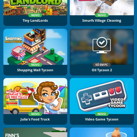
NOVO
NOVO
Tiny LandLords
Smurfs Village Cleaning
NOVO
SÓ EM PC
Shopping Mall Tycoon
Oil Tycoon 2
NOVO
NOVO
Julia's Food Truck
Video Game Tycoon