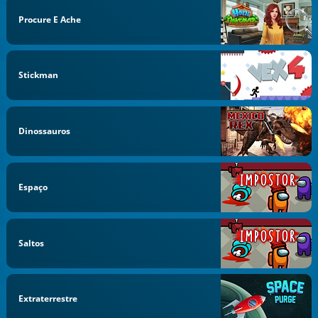
Procure E Ache
Stickman
Dinossauros
Espaço
Saltos
Extraterrestre