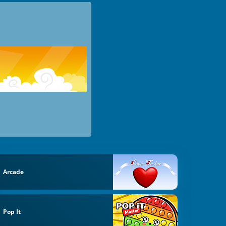
Arcade
Pop It