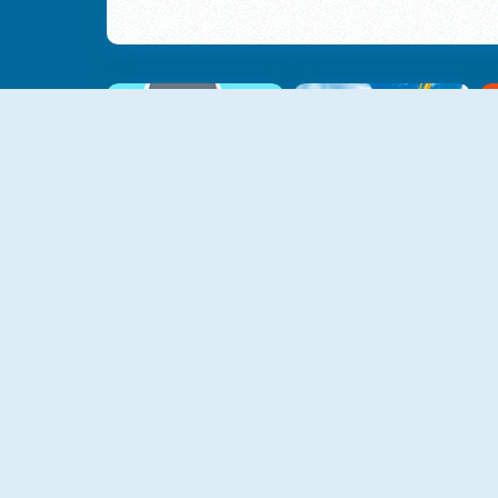
NOVO
NOVO
Shower Run
Roller Coaster
NOVO
NOVO
Noob Sky Block
Timberman
NOVO
NOVO