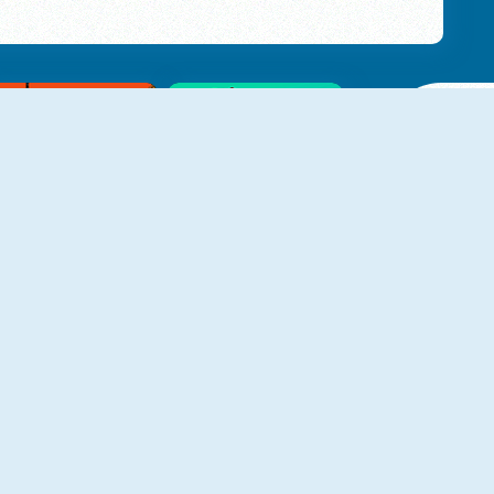
NOVO
NOVO
Noob Hero Attitude
People Wheel
NOVO
NOVO
Gold Diggers Online
2 Player Police Racing
NOVO
NOVO