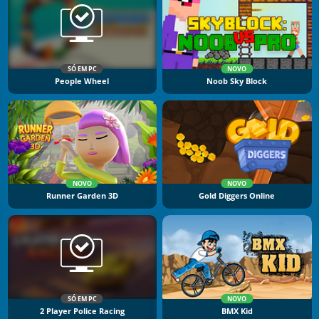
SÓ EM PC
NOVO
People Wheel
Noob Sky Block
NOVO
NOVO
Runner Garden 3D
Gold Diggers Online
SÓ EM PC
NOVO
2 Player Police Racing
BMX Kid