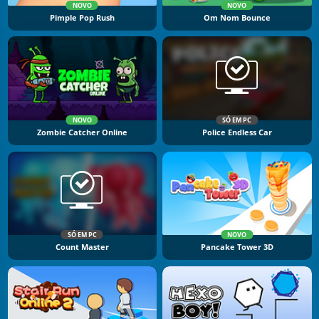
NOVO
NOVO
Pimple Pop Rush
Om Nom Bounce
NOVO
SÓ EM PC
Zombie Catcher Online
Police Endless Car
SÓ EM PC
NOVO
Count Master
Pancake Tower 3D