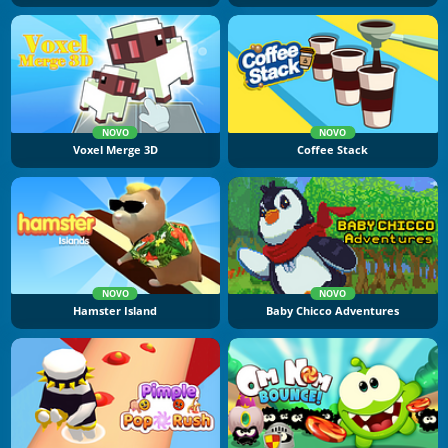
NOVO
NOVO
Voxel Merge 3D
Coffee Stack
NOVO
NOVO
Hamster Island
Baby Chicco Adventures