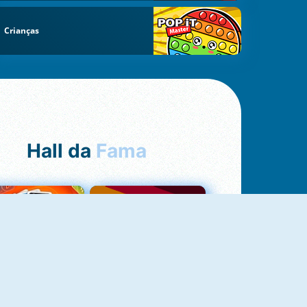
Crianças
Hall da
Fama
NOVO
Uno Online
Quizzland