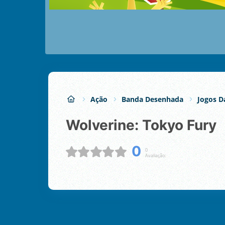
Ação
Banda Desenhada
Jogos D
Wolverine: Tokyo Fury
0
0
Avaliação: