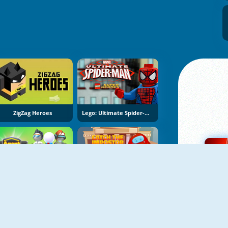
ZigZag Heroes
Lego: Ultimate Spider-Man
NOVO
NOVO
Agent Alpha
Catch The Impostor