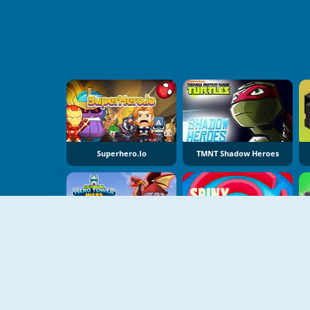
Superhero.io
TMNT Shadow Heroes
NOVO
NOVO
Hero Tower Wars
Spinny Maze Puzzle