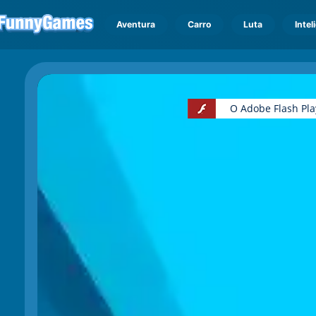
Aventura
Carro
Luta
Intel
O Adobe Flash Pla