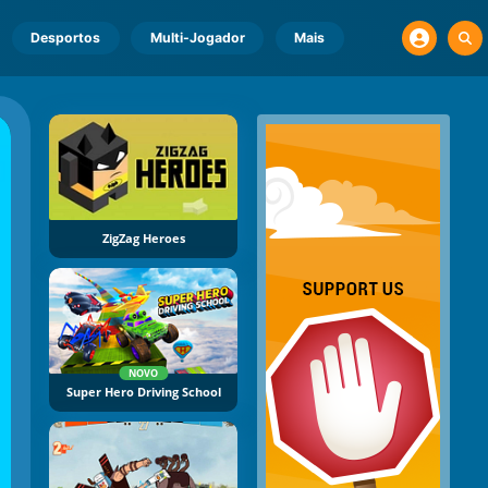
Desportos
Multi-Jogador
Mais
ZigZag Heroes
NOVO
Super Hero Driving School