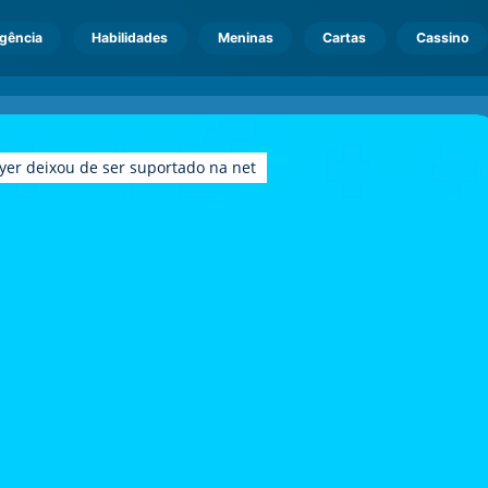
igência
Habilidades
Meninas
Cartas
Cassino
yer deixou de ser suportado na net