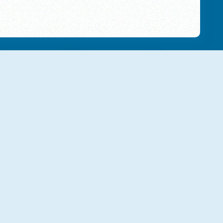
NOVO
NOVO
Sky Stick
Jungle Run Oz
NOVO
NOVO
Rhino Rush Stampede
Hula Hoops Rush