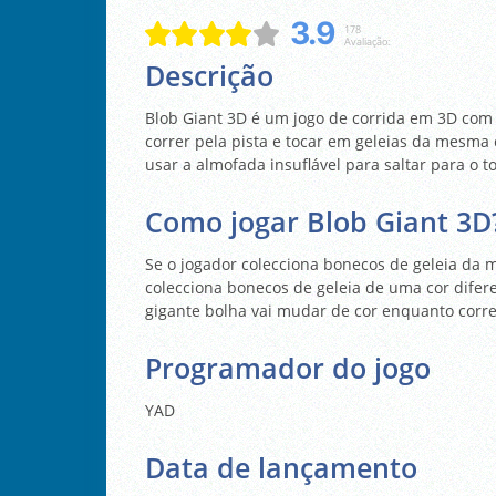
3.9
178
Avaliação:
Descrição
Blob Giant 3D é um jogo de corrida em 3D com
correr pela pista e tocar em geleias da mesma c
usar a almofada insuflável para saltar para o t
Como jogar Blob Giant 3D
Se o jogador colecciona bonecos de geleia da m
colecciona bonecos de geleia de uma cor difer
gigante bolha vai mudar de cor enquanto corre
Programador do jogo
YAD
Data de lançamento