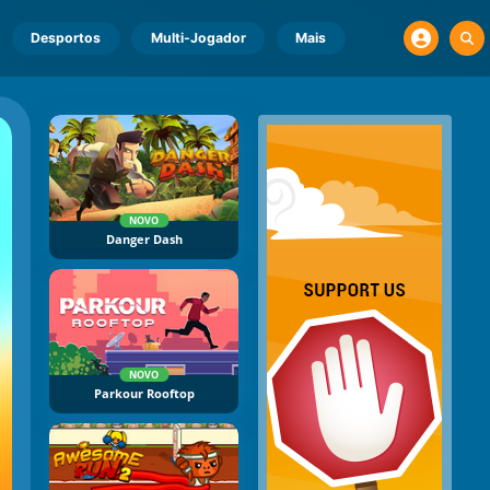
Desportos
Multi-Jogador
Mais
NOVO
Danger Dash
NOVO
Parkour Rooftop