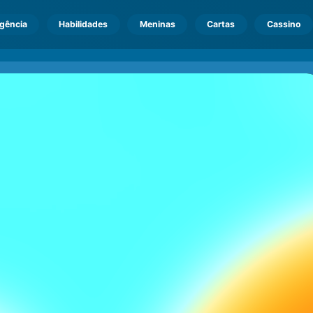
igência
Habilidades
Meninas
Cartas
Cassino