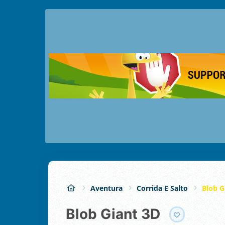
Aventura
Corrida E Salto
Blob G
Blob Giant 3D