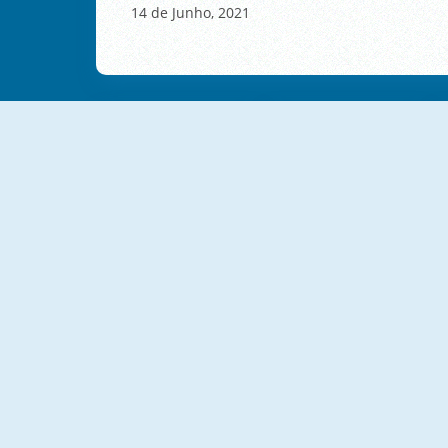
14 de Junho, 2021
NOVO
NOVO
Flying Orange
Stair Run Online 2
NOVO
NOVO
Real Squid 3D
Cat Runner