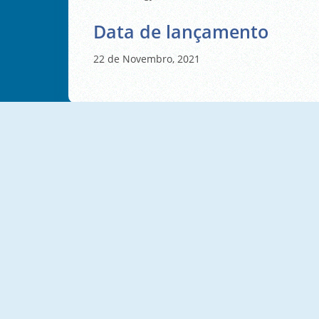
Data de lançamento
22 de Novembro, 2021
NOVO
NOVO
BMX Kid
Car Smasher!
NOVO
NOVO
Elon Cars: Push And Drop
Car Eats Car: Underwater Adventure