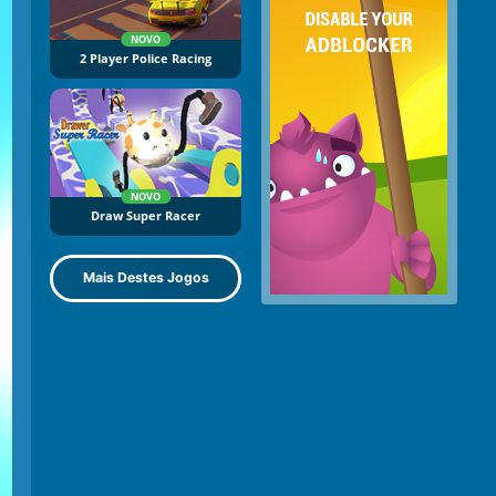
NOVO
2 Player Police Racing
NOVO
Draw Super Racer
Mais Destes Jogos