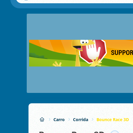
Carro
Corrida
Bounce Race 3D