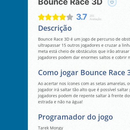
Bounce Race 3D
3.7
255
Avaliação:
Descrição
Bounce Race 3D é um jogo de percurso de obstá
ultrapassar 15 outros jogadores e cruzar a lin
meta está cheio de obstáculos que irão atrasar 
jogadores podem dar enormes saltos e cobrir 
Como jogar Bounce Race 
Ao acertar nos ícones com as setas amarelas, o
jogador irá saltar tão alto que é possível salta
jogadores podem de repente saltar à frente do
estrada e não na água!
Programador do jogo
Tarek Mongy