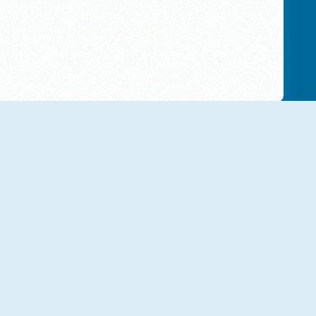
NOVO
NOVO
Ultimate Offroad Cars
Ultimate Flying Car
NOVO
NOVO
Car Eats Car: Volcanic Adventure
Plug Run Race