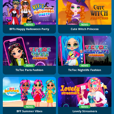
NOVO
NOVO
BFFs Happy Halloween Party
Cute Witch Princess
NOVO
NOVO
TicToc Paris Fashion
TicToc Nightlife Fashion
NOVO
NOVO
BFF Summer Vibes
Lovely Streamers