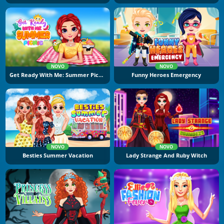
NOVO
NOVO
Get Ready With Me: Summer Picnic
Funny Heroes Emergency
NOVO
NOVO
Besties Summer Vacation
Lady Strange And Ruby Witch