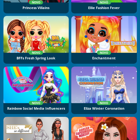
NOVO
NOVO
Princess Villains
Ellie Fashion Fever
NOVO
NOVO
BFFs Fresh Spring Look
Enchantment
NOVO
NOVO
Rainbow Social Media Influencers
Eliza Winter Coronation