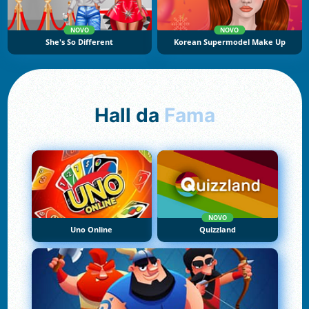
NOVO
NOVO
She's So Different
Korean Supermodel Make Up
Hall da
Fama
NOVO
Uno Online
Quizzland