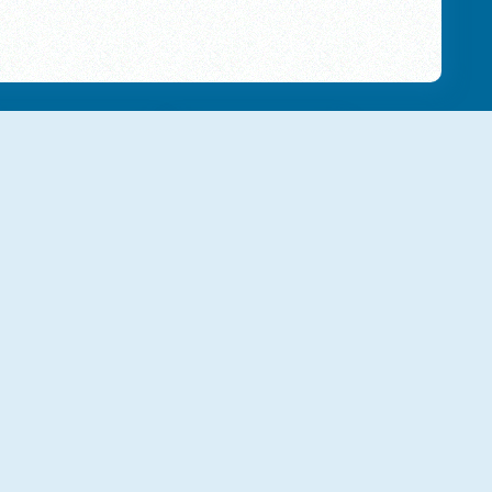
NOVO
NOVO
BFFs Happy Halloween Party
Cute Witch Princess
NOVO
NOVO
BFF Summer Vibes
Lovely Streamers