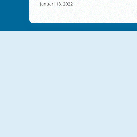
Januari 18, 2022
NOVO
NOVO
Rainbow Girls Halloween Salon
Halloween Chibi Couple
NOVO
NOVO
TicToc Paris Fashion
TicToc Nightlife Fashion