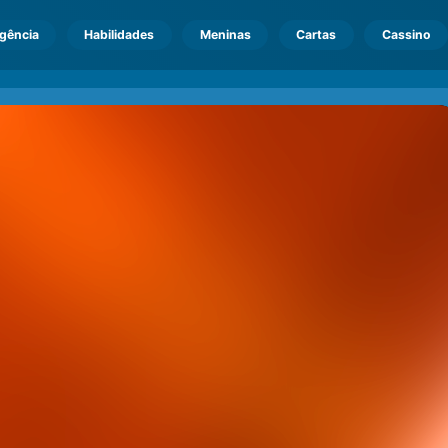
igência
Habilidades
Meninas
Cartas
Cassino