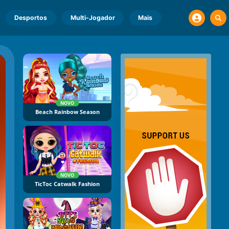
Desportos
Multi-Jogador
Mais
NOVO
Beach Rainbow Season
NOVO
TicToc Catwalk Fashion