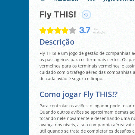
Fly THIS!
3.7
394
Avaliação:
Descrição
Fly THIS! é um jogo de gestão de companhias aé
os passageiros para os terminais certos. Os pa
vermelhos para os terminais vermelhos, e assim
cuidado com o tráfego aéreo das companhias aér
de cada avião é seguro e limpo.
Como jogar Fly THIS!?
Para controlar os aviões, o jogador pode tocar
Quando outros aviões se aproximam demasiado, 
tocando nele novamente e desenhando uma nova
avança nos níveis, a sua companhia aérea vai cr
útil quando se trata de completar os desafios