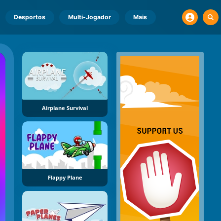
Desportos
Multi-Jogador
Mais
Airplane Survival
Flappy Plane