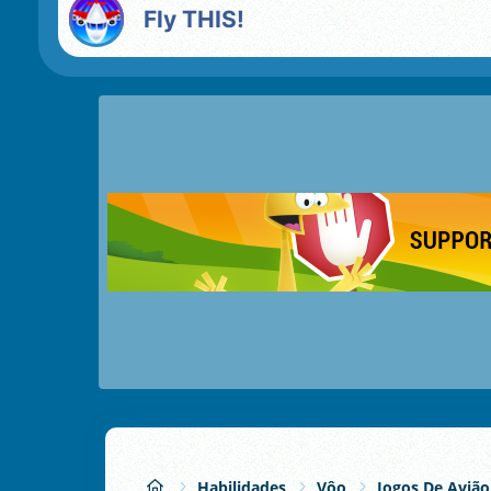
Fly THIS!
Habilidades
Vôo
Jogos De Avião