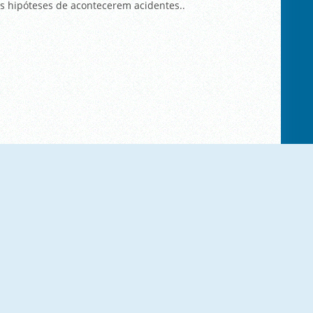
s hipóteses de acontecerem acidentes..
Jet Planes Jigsaw
Enemy Aircrafts