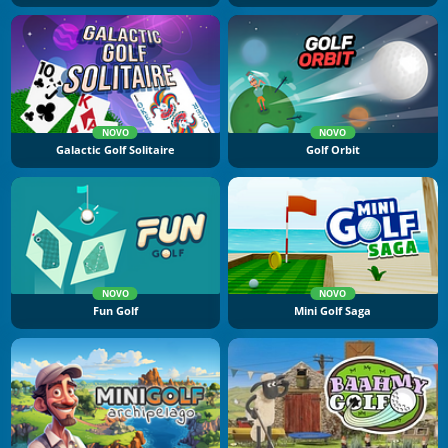
NOVO
NOVO
Galactic Golf Solitaire
Golf Orbit
NOVO
NOVO
Fun Golf
Mini Golf Saga