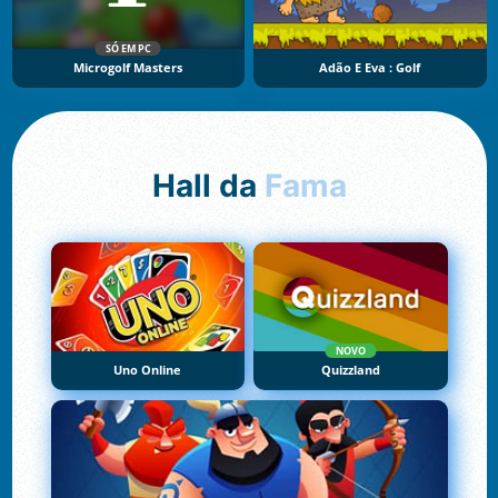
SÓ EM PC
Microgolf Masters
Adão E Eva : Golf
Hall da
Fama
NOVO
Uno Online
Quizzland