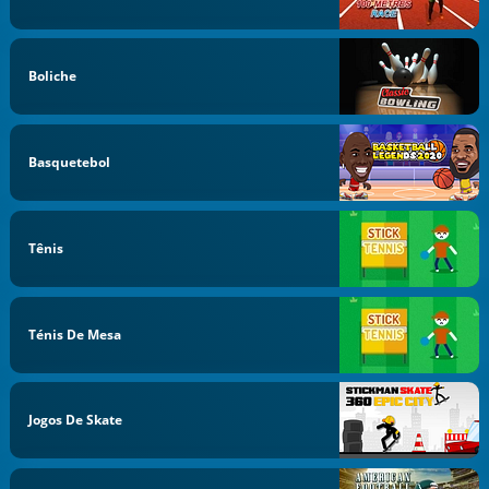
Boliche
Basquetebol
Tênis
Ténis De Mesa
Jogos De Skate