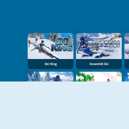
Ski King
Downhill Ski
Ski Rush
Xmas Slope