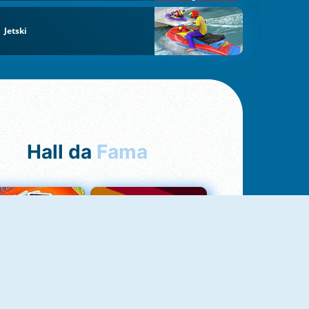
Jetski
Hall da
Fama
NOVO
Uno Online
Quizzland