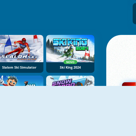
NOVO
Slalom Ski Simulator
Ski King 2024
NOVO
Ski Safari
Snowboard Kings 2022