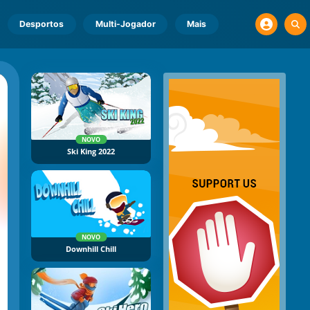
Desportos
Multi-Jogador
Mais
NOVO
Ski King 2022
NOVO
Downhill Chill