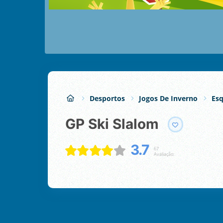
Desportos
Jogos De Inverno
Esq
GP Ski Slalom
3.7
67
Avaliação: