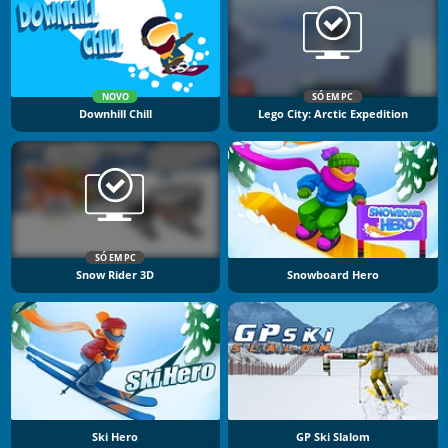
NOVO
SÓ EM PC
Downhill Chill
Lego City: Arctic Expedition
SÓ EM PC
Snow Rider 3D
Snowboard Hero
Ski Hero
GP Ski Slalom