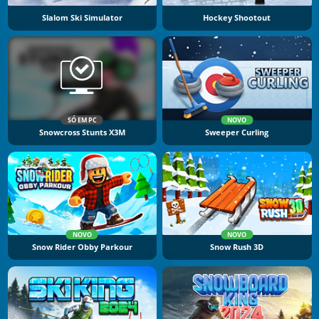
Slalom Ski Simulator
Hockey Shootout
SÓ EM PC
NOVO
Snowcross Stunts X3M
Sweeper Curling
NOVO
NOVO
Snow Rider Obby Parkour
Snow Rush 3D