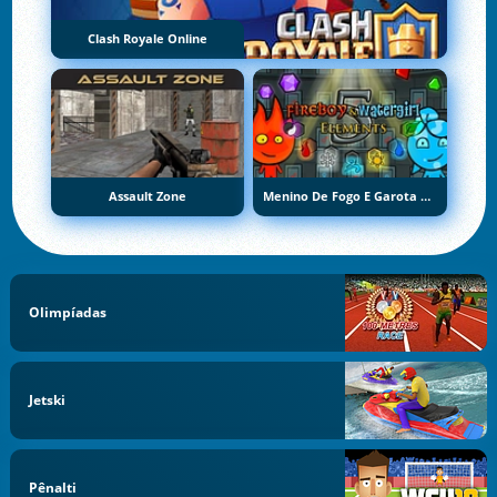
Clash Royale Online
Assault Zone
Menino De Fogo E Garota De Água 5: Elementos
Olimpíadas
Jetski
Pênalti