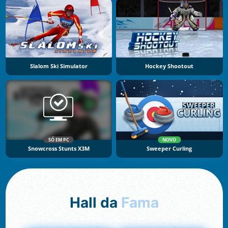
Slalom Ski Simulator
Hockey Shootout
SÓ EM PC
NOVO
Snowcross Stunts X3M
Sweeper Curling
Hall da
Fama