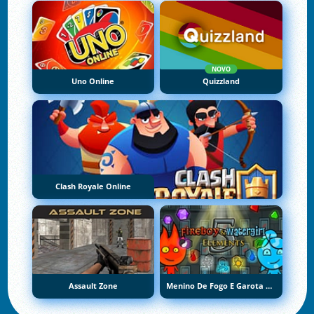
NOVO
Uno Online
Quizzland
Clash Royale Online
Assault Zone
Menino De Fogo E Garota De Água 5: Elementos