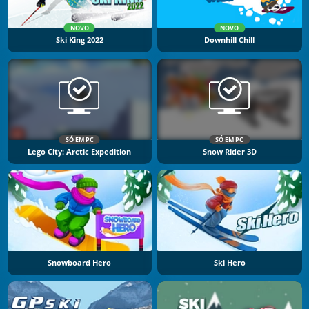
NOVO
NOVO
Ski King 2022
Downhill Chill
SÓ EM PC
SÓ EM PC
Lego City: Arctic Expedition
Snow Rider 3D
Snowboard Hero
Ski Hero