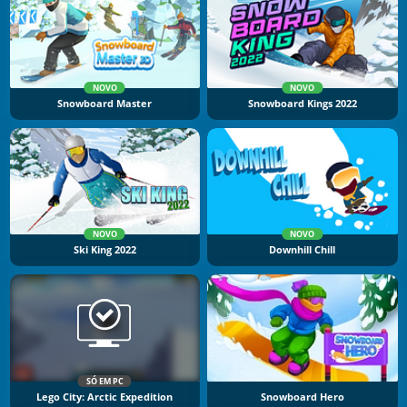
NOVO
NOVO
Snowboard Master
Snowboard Kings 2022
NOVO
NOVO
Ski King 2022
Downhill Chill
SÓ EM PC
Lego City: Arctic Expedition
Snowboard Hero