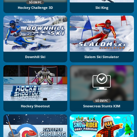
SÓ EM PC
Hockey Challenge 3D
Ski King
Downhill Ski
Slalom Ski Simulator
SÓ EM PC
Hockey Shootout
Snowcross Stunts X3M