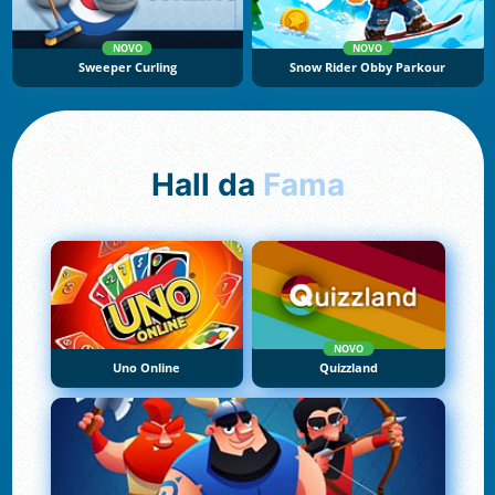
NOVO
NOVO
Sweeper Curling
Snow Rider Obby Parkour
Hall da
Fama
NOVO
Uno Online
Quizzland