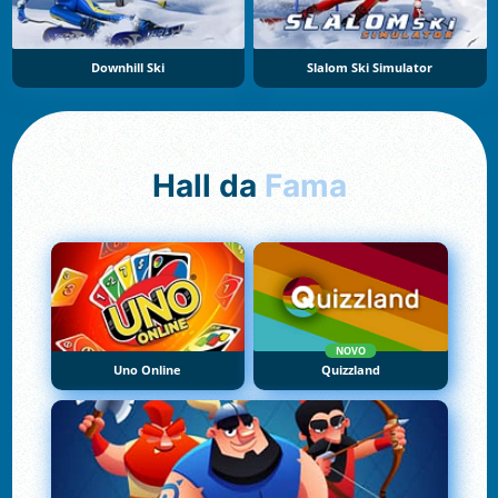
Downhill Ski
Slalom Ski Simulator
Hall da
Fama
NOVO
Uno Online
Quizzland