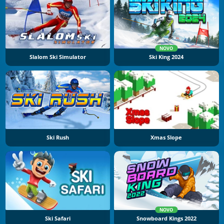
NOVO
Slalom Ski Simulator
Ski King 2024
Ski Rush
Xmas Slope
NOVO
Ski Safari
Snowboard Kings 2022