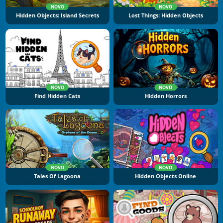
NOVO
NOVO
Hidden Objects: Island Secrets
Lost Things: Hidden Objects
NOVO
NOVO
Find Hidden Cats
Hidden Horrors
NOVO
NOVO
Tales Of Lagoona
Hidden Objects Online