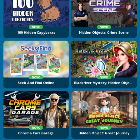
NOVO
NOVO
100 Hidden Capybaras
Hidden Objects: Crime Scene
NOVO
NOVO
Seek And Find Online
Blackriver Mystery: Hidden Objects
NOVO
NOVO
Chroma Cars Garage
Hidden Object: Great Journey