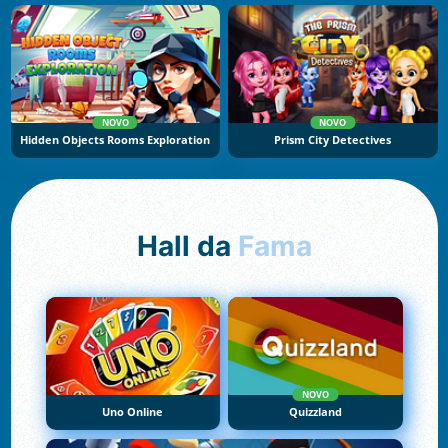
NOVO
NOVO
Hidden Objects Rooms Exploration
Prism City Detectives
Hall da
Fama
NOVO
Uno Online
Quizzland