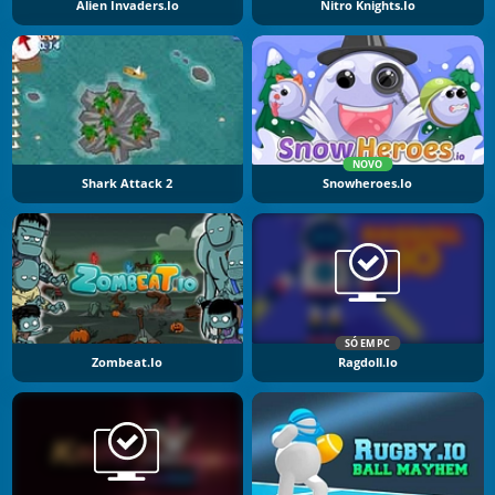
Alien Invaders.io
Nitro Knights.Io
NOVO
Shark Attack 2
Snowheroes.io
SÓ EM PC
Zombeat.io
Ragdoll.io