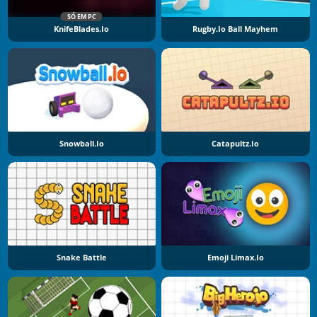
SÓ EM PC
KnifeBlades.io
Rugby.io Ball Mayhem
Snowball.io
Catapultz.io
Snake Battle
Emoji Limax.io