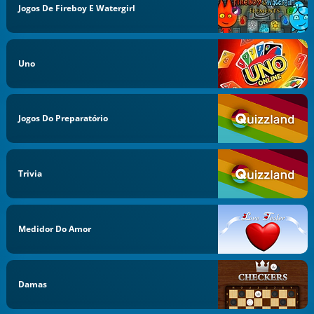
Jogos De Fireboy E Watergirl
Uno
Jogos Do Preparatório
Trivia
Medidor Do Amor
Damas