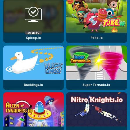
SÓ EM PC
Sploop.io
Poke.io
Ducklings.io
Super Tornado.io