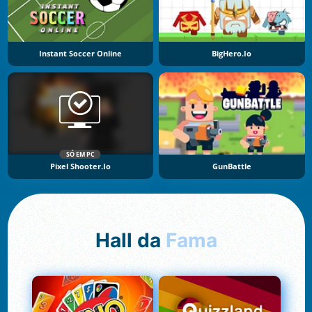
Instant Soccer Online
BigHero.io
SÓ EM PC
Pixel Shooter.io
GunBattle
Hall da
Fama