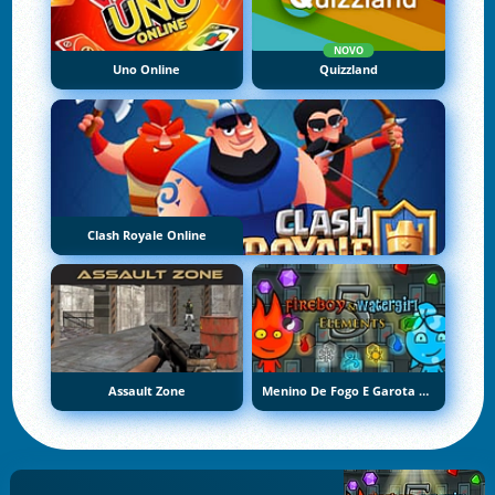
NOVO
Uno Online
Quizzland
Clash Royale Online
Assault Zone
Menino De Fogo E Garota De Água 5: Elementos