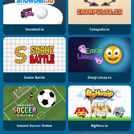
Snowball.io
Catapultz.io
Snake Battle
Emoji Limax.io
Instant Soccer Online
BigHero.io