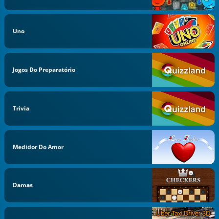
Uno
Jogos Do Preparatório
Trivia
Medidor Do Amor
Damas