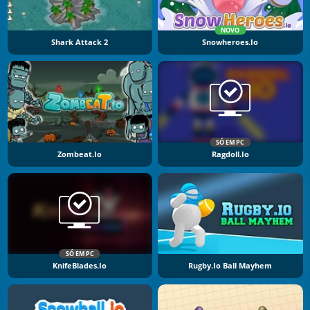
NOVO
Shark Attack 2
Snowheroes.io
SÓ EM PC
Zombeat.io
Ragdoll.io
SÓ EM PC
KnifeBlades.io
Rugby.io Ball Mayhem