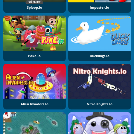
SÓ EM PC
Sploop.io
Imposter.io
Poke.io
Ducklings.io
Alien Invaders.io
Nitro Knights.Io