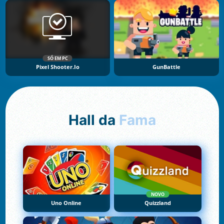
SÓ EM PC
Pixel Shooter.io
GunBattle
Hall da
Fama
NOVO
Uno Online
Quizzland