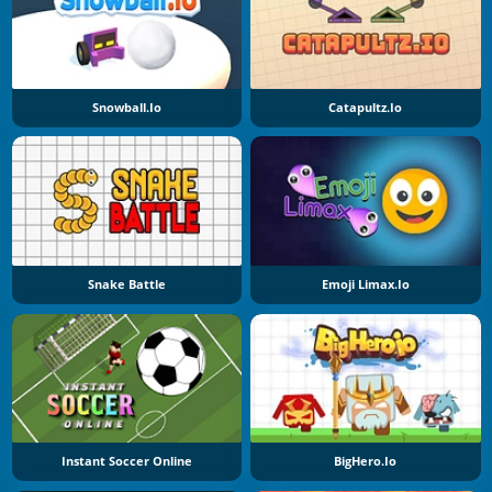
Snowball.io
Catapultz.io
Snake Battle
Emoji Limax.io
Instant Soccer Online
BigHero.io