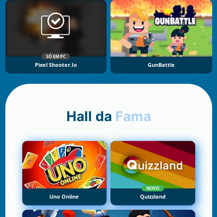
SÓ EM PC
Pixel Shooter.io
GunBattle
Hall da
Fama
NOVO
Uno Online
Quizzland