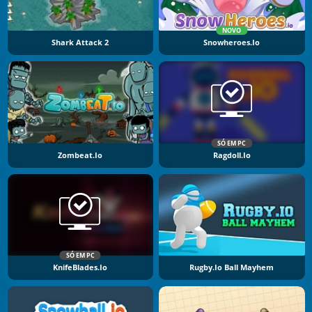
NOVO
Shark Attack 2
Snowheroes.io
SÓ EM PC
Zombeat.io
Ragdoll.io
SÓ EM PC
KnifeBlades.io
Rugby.io Ball Mayhem