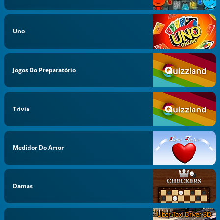
Uno
Jogos Do Preparatório
Trivia
Medidor Do Amor
Damas