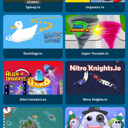
SÓ EM PC
Sploop.io
Imposter.io
Ducklings.io
Super Tornado.io
Alien Invaders.io
Nitro Knights.Io