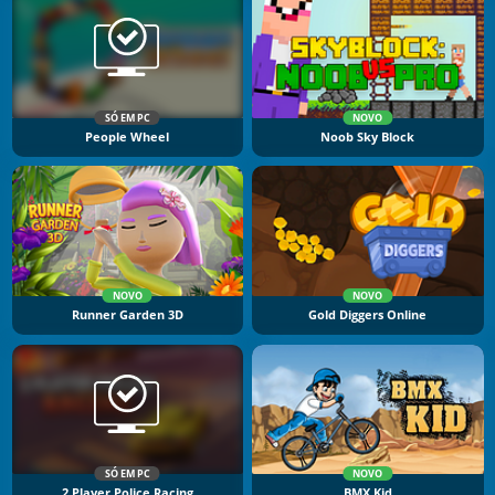
SÓ EM PC
NOVO
People Wheel
Noob Sky Block
NOVO
NOVO
Runner Garden 3D
Gold Diggers Online
SÓ EM PC
NOVO
2 Player Police Racing
BMX Kid