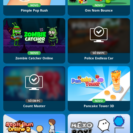
NOVO
NOVO
Pimple Pop Rush
Om Nom Bounce
NOVO
SÓ EM PC
Zombie Catcher Online
Police Endless Car
SÓ EM PC
NOVO
Count Master
Pancake Tower 3D