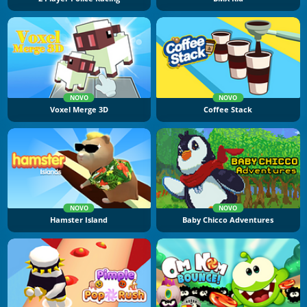
NOVO
NOVO
Voxel Merge 3D
Coffee Stack
NOVO
NOVO
Hamster Island
Baby Chicco Adventures