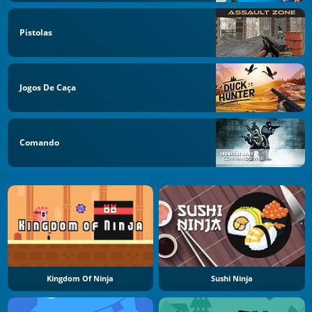
Pistolas
Jogos De Caça
Comando
Kingdom Of Ninja
Sushi Ninja