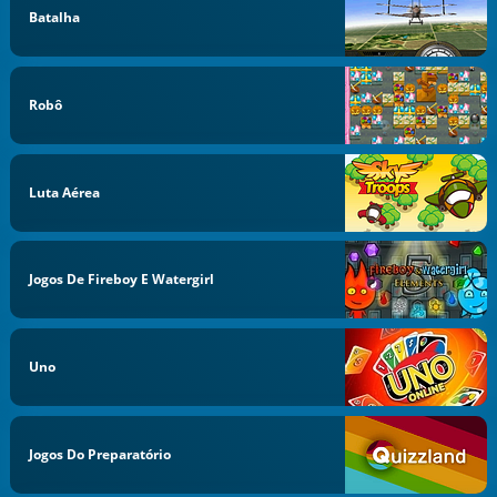
Batalha
Robô
Luta Aérea
Jogos De Fireboy E Watergirl
Uno
Jogos Do Preparatório