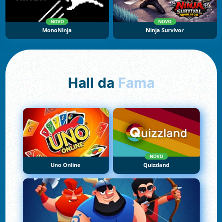
NOVO
NOVO
MonoNinja
Ninja Survivor
Hall da
Fama
NOVO
Uno Online
Quizzland