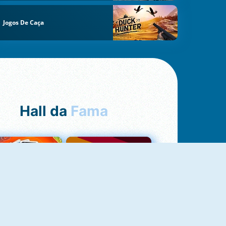
Jogos De Caça
Hall da
Fama
NOVO
Uno Online
Quizzland