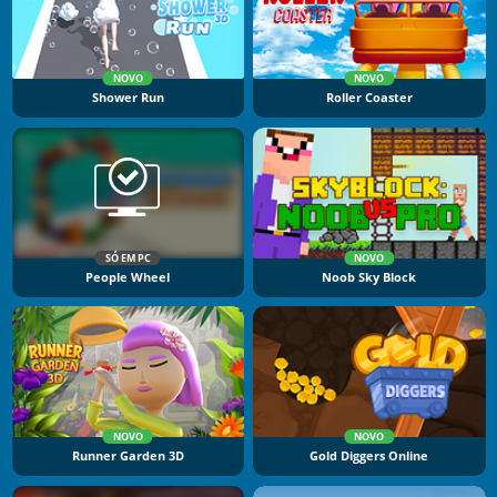
NOVO
NOVO
Shower Run
Roller Coaster
SÓ EM PC
NOVO
People Wheel
Noob Sky Block
NOVO
NOVO
Runner Garden 3D
Gold Diggers Online