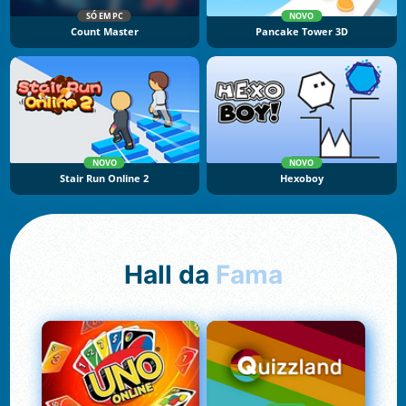
SÓ EM PC
NOVO
Count Master
Pancake Tower 3D
NOVO
NOVO
Stair Run Online 2
Hexoboy
Hall da
Fama