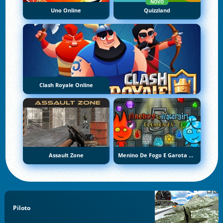
NOVO
Uno Online
Quizzland
Clash Royale Online
Assault Zone
Menino De Fogo E Garota De Água 5: Elementos
Piloto