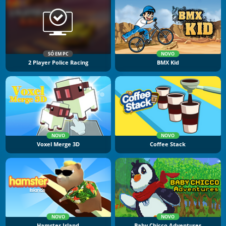
SÓ EM PC
NOVO
2 Player Police Racing
BMX Kid
NOVO
NOVO
Voxel Merge 3D
Coffee Stack
NOVO
NOVO
Hamster Island
Baby Chicco Adventures