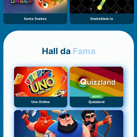
Santa Snakes
Snakeblast.io
Hall da
Fama
NOVO
Uno Online
Quizzland