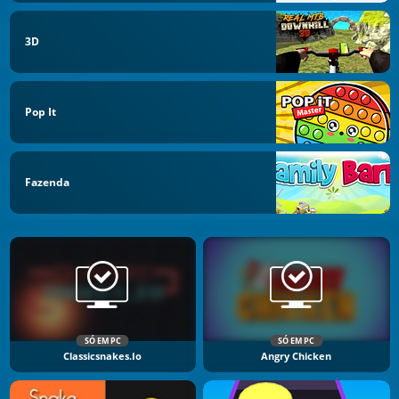
3D
Pop It
Fazenda
SÓ EM PC
SÓ EM PC
Classicsnakes.io
Angry Chicken