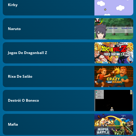
Kirby
Naruto
Jogos De Dragonball Z
Rixa De Salão
Destrói O Boneco
Mafia