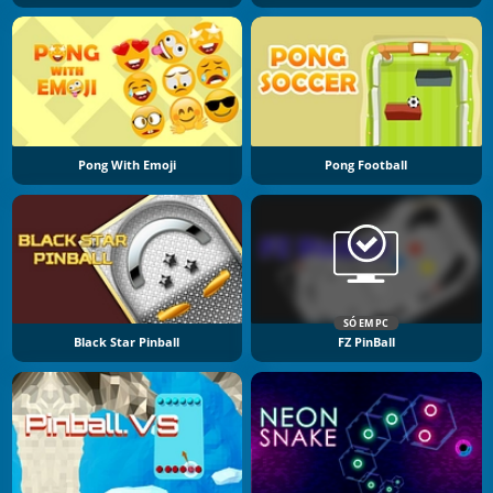
Pong With Emoji
Pong Football
SÓ EM PC
Black Star Pinball
FZ PinBall