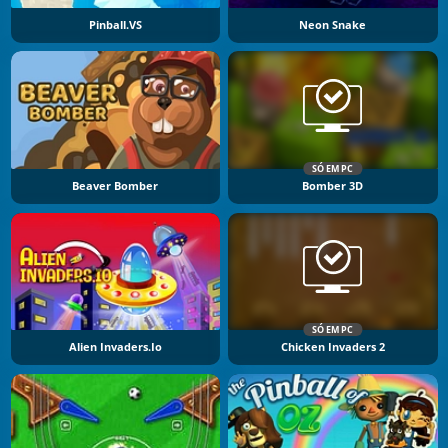
Pinball.VS
Neon Snake
SÓ EM PC
Beaver Bomber
Bomber 3D
SÓ EM PC
Alien Invaders.io
Chicken Invaders 2