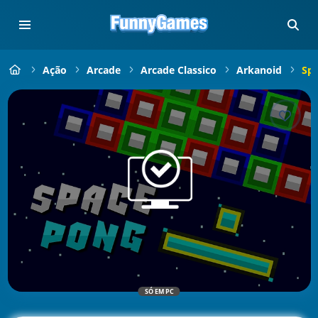
Ação
Arcade
Arcade Classico
Arkanoid
Sp
SÓ EM PC