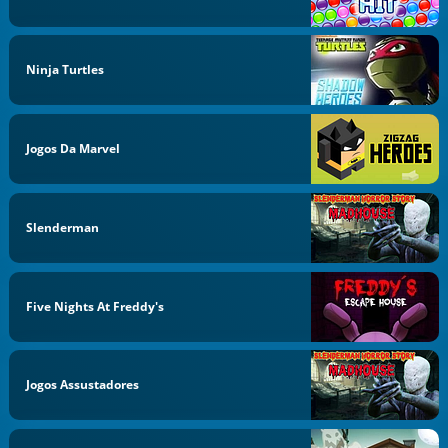
Ninja Turtles
Jogos Da Marvel
Slenderman
Five Nights At Freddy's
Jogos Assustadores