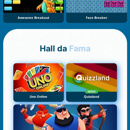
Awesome Breakout
Face Breaker
Hall da
Fama
NOVO
Uno Online
Quizzland