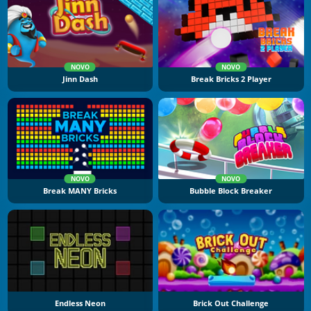
NOVO
NOVO
Jinn Dash
Break Bricks 2 Player
NOVO
NOVO
Break MANY Bricks
Bubble Block Breaker
Endless Neon
Brick Out Challenge