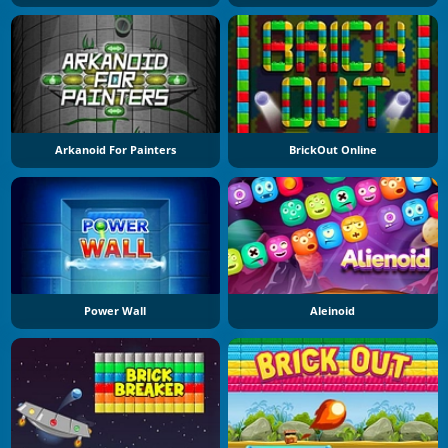
Arkanoid For Painters
BrickOut Online
Power Wall
Aleinoid