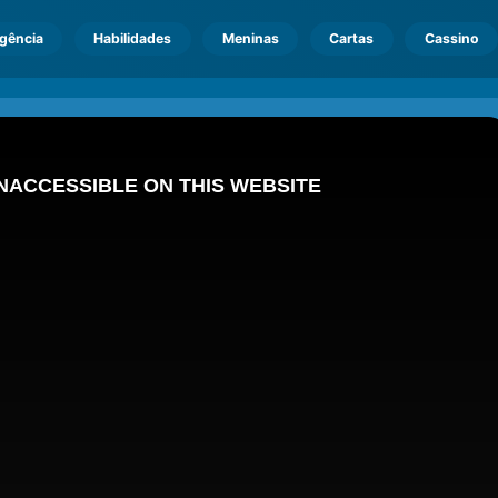
igência
Habilidades
Meninas
Cartas
Cassino