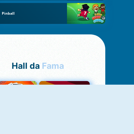
Pinball
Hall da
Fama
NOVO
Uno Online
Quizzland