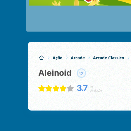
Ação
Arcade
Arcade Classico
Aleinoid
3.7
28
Avaliação: