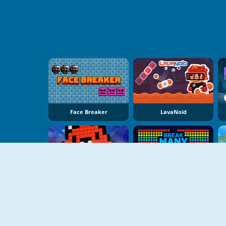
Face Breaker
LavaNoid
NOVO
NOVO
Break Bricks 2 Player
Break MANY Bricks