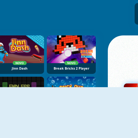
NOVO
NOVO
Jinn Dash
Break Bricks 2 Player
Endless Neon
Brick Out Challenge