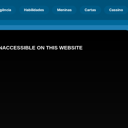
igência
Habilidades
Meninas
Cartas
Cassino