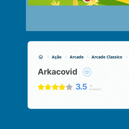
Ação
Arcade
Arcade Classico
Arkacovid
3.5
30
Avaliação: