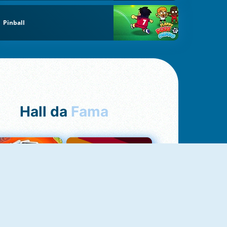
Pinball
Hall da
Fama
NOVO
Uno Online
Quizzland