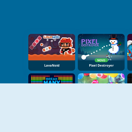
NOVO
LavaNoid
Pixel Destroyer
NOVO
NOVO
Break MANY Bricks
Bubble Block Breaker