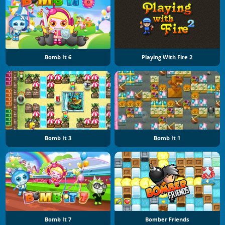
Bomb It 6
Playing With Fire 2
Bomb It 3
Bomb It 1
Bomb It 7
Bomber Friends