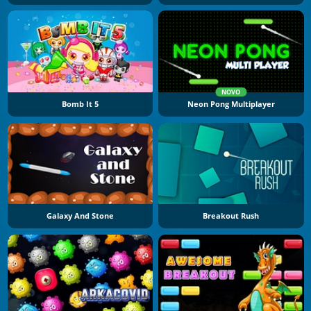
NOVO
Bomb It 5
Neon Pong Multiplayer
Galaxy And Stone
Breakout Rush