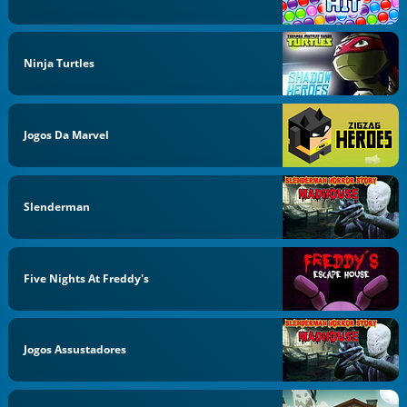
Ninja Turtles
Jogos Da Marvel
Slenderman
Five Nights At Freddy's
Jogos Assustadores