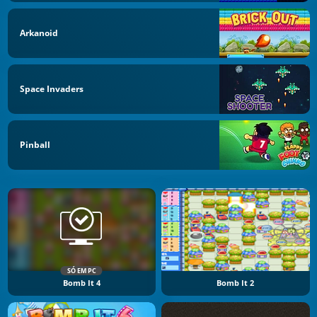
Arkanoid
Space Invaders
Pinball
SÓ EM PC
Bomb It 4
Bomb It 2