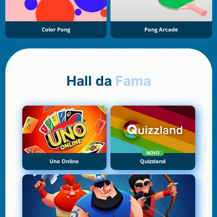
Color Pong
Pong Arcade
Hall da
Fama
NOVO
Uno Online
Quizzland