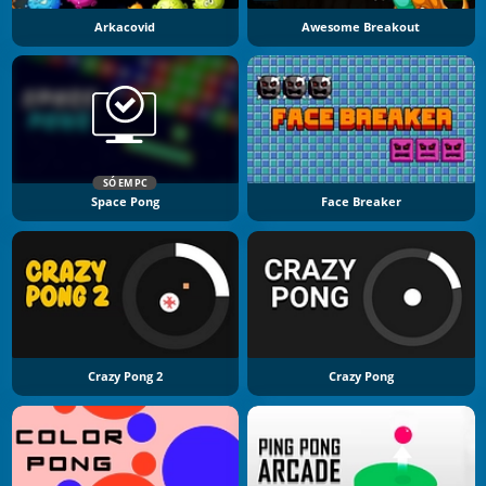
Arkacovid
Awesome Breakout
SÓ EM PC
Space Pong
Face Breaker
Crazy Pong 2
Crazy Pong