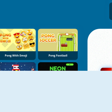
Pong With Emoji
Pong Football
Christmas Pong
Neon Pong