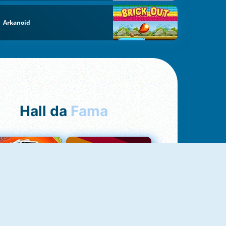
Arkanoid
Hall da
Fama
NOVO
Uno Online
Quizzland