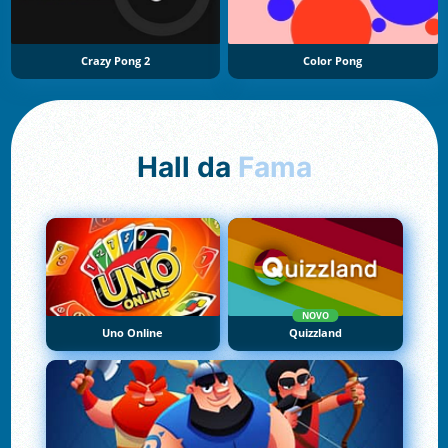
Crazy Pong 2
Color Pong
Hall da
Fama
NOVO
Uno Online
Quizzland