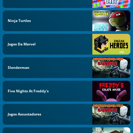
Ninja Turtles
Jogos Da Marvel
Slenderman
Five Nights At Freddy's
Jogos Assustadores