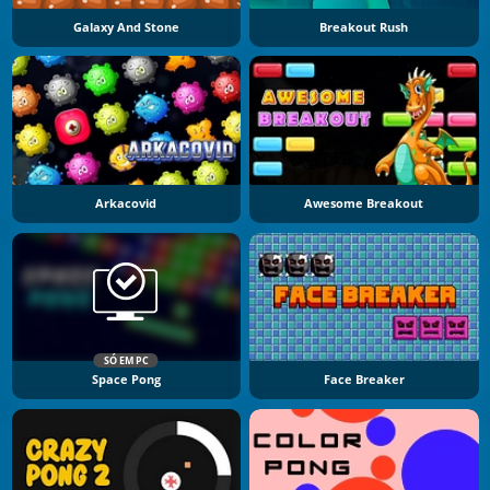
Galaxy And Stone
Breakout Rush
Arkacovid
Awesome Breakout
SÓ EM PC
Space Pong
Face Breaker