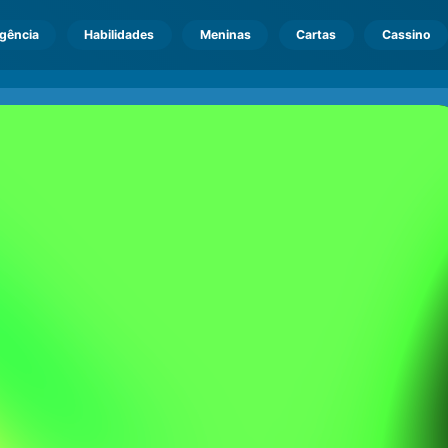
igência
Habilidades
Meninas
Cartas
Cassino