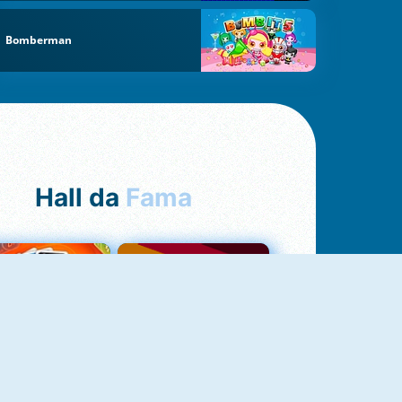
Bomberman
Hall da
Fama
NOVO
Uno Online
Quizzland