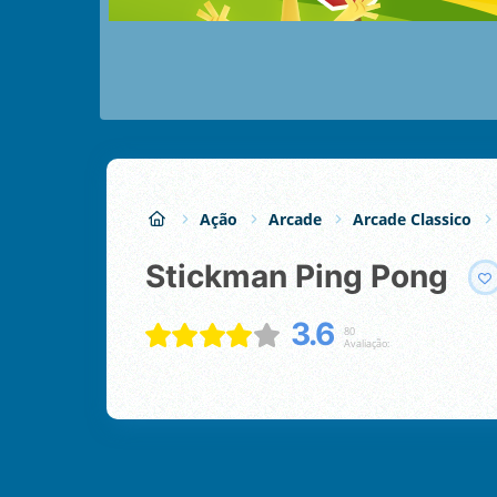
Ação
Arcade
Arcade Classico
Stickman Ping Pong
3.6
80
Avaliação: