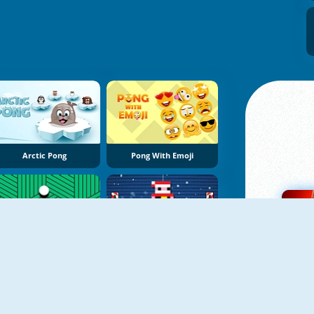
Arctic Pong
Pong With Emoji
Shot Pong
Christmas Pong