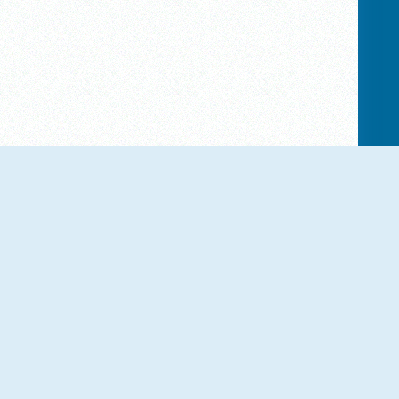
NOVO
NOVO
People Wheel
Noob Sky Block
NOVO
NOVO