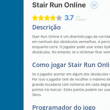
Stair Run Online
3.7
126
Avaliação:
Descrição
Stair Run Online é um divertido jogo de corrida
em nenhum dos obstáculos vermelhos. A person
enquanto corre. O jogador pode usar estes tijo
obstáculos. No entanto, se o stickman ficar sem t
Como jogar Stair Run Onl
Se o jogador acertar em algum dos obstáculos 
Por isso o jogador tem de recolher o máximo de 
grande escadaria com números em cada degrau.
pontos irá marcar. Estes pontos podem ser u
Skins.
Programador do jogo