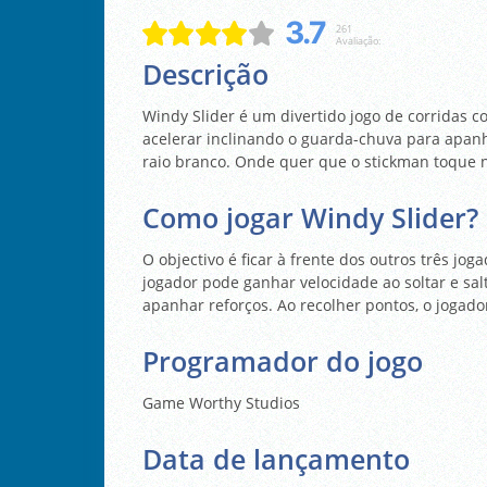
3.7
261
Avaliação:
Descrição
Windy Slider é um divertido jogo de corridas c
acelerar inclinando o guarda-chuva para apanh
raio branco. Onde quer que o stickman toque n
Como jogar Windy Slider?
O objectivo é ficar à frente dos outros três jo
jogador pode ganhar velocidade ao soltar e sal
apanhar reforços. Ao recolher pontos, o jogad
Programador do jogo
Game Worthy Studios
Data de lançamento