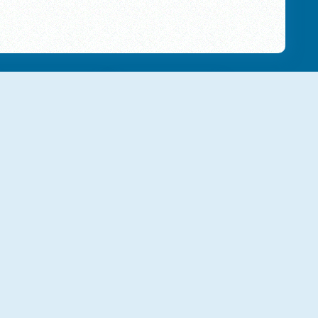
NOVO
NOVO
Ultimate Offroad Cars
Ultimate Flying Car
NOVO
NOVO
Car Eats Car: Volcanic Adventure
Plug Run Race