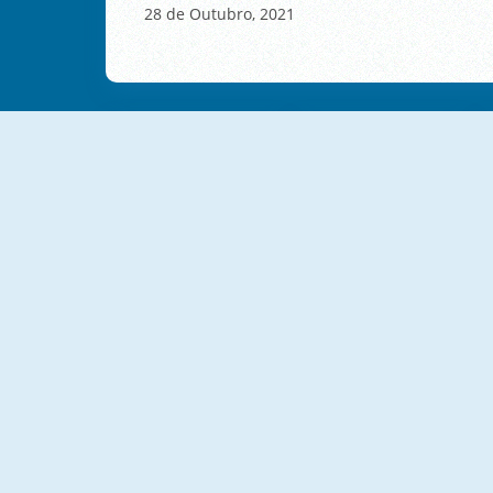
28 de Outubro, 2021
NOVO
NOVO
BMX Kid
Car Smasher!
NOVO
NOVO
Elon Cars: Push And Drop
Car Eats Car: Underwater Adventure