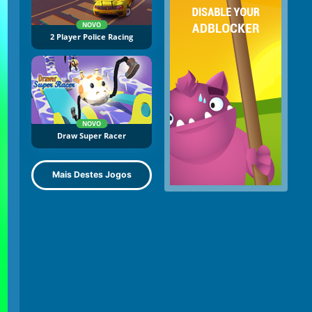
NOVO
2 Player Police Racing
NOVO
Draw Super Racer
Mais Destes Jogos