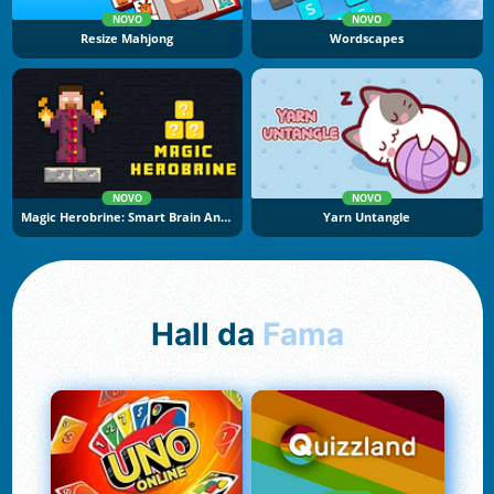
NOVO
NOVO
Resize Mahjong
Wordscapes
NOVO
NOVO
Magic Herobrine: Smart Brain And Puzzle Quest
Yarn Untangle
Hall da
Fama