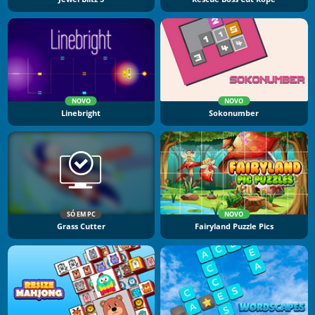
NOVO
NOVO
Linebright
Sokonumber
SÓ EM PC
NOVO
Grass Cutter
Fairyland Puzzle Pics