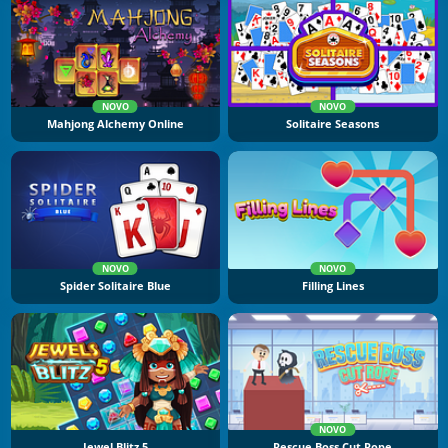
NOVO
NOVO
Mahjong Alchemy Online
Solitaire Seasons
NOVO
NOVO
Spider Solitaire Blue
Filling Lines
NOVO
Jewel Blitz 5
Rescue Boss Cut Rope