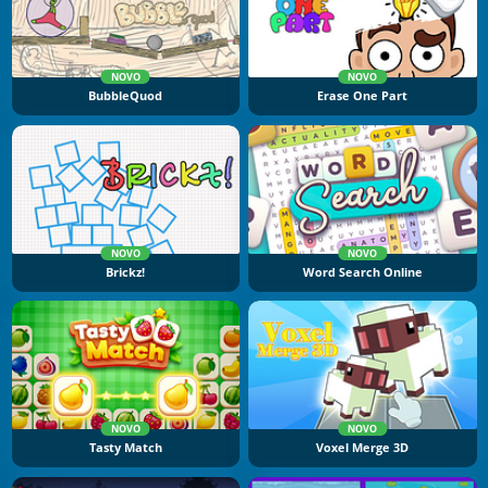
NOVO
NOVO
BubbleQuod
Erase One Part
NOVO
NOVO
Brickz!
Word Search Online
NOVO
NOVO
Tasty Match
Voxel Merge 3D