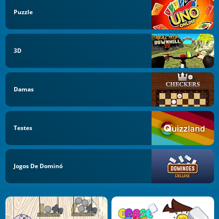
Puzzle
3D
Damas
Testes
Jogos De Dominó