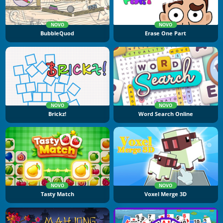
NOVO
NOVO
BubbleQuod
Erase One Part
NOVO
NOVO
Brickz!
Word Search Online
NOVO
NOVO
Tasty Match
Voxel Merge 3D