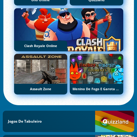
Uno Online
Quizzland
Clash Royale Online
Assault Zone
Menino De Fogo E Garota De Água 5: Elementos
Jogos De Tabuleiro