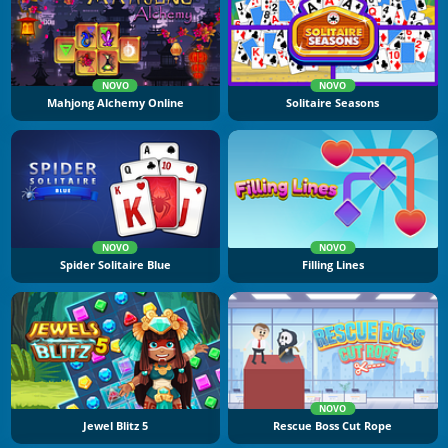
NOVO
NOVO
Mahjong Alchemy Online
Solitaire Seasons
NOVO
NOVO
Spider Solitaire Blue
Filling Lines
NOVO
Jewel Blitz 5
Rescue Boss Cut Rope