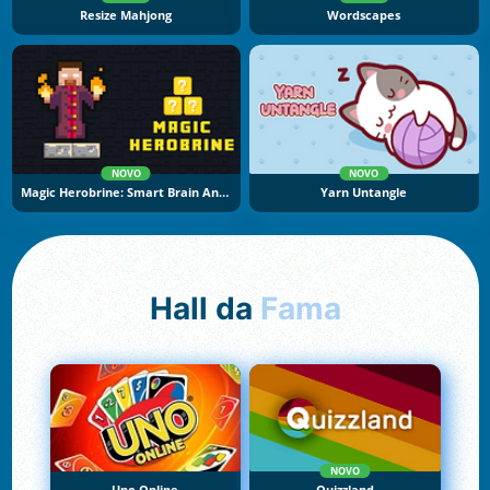
Resize Mahjong
Wordscapes
NOVO
NOVO
Magic Herobrine: Smart Brain And Puzzle Quest
Yarn Untangle
Hall da
Fama
NOVO