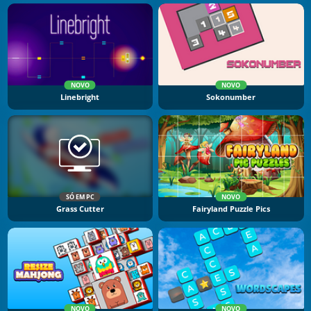
NOVO
NOVO
Linebright
Sokonumber
SÓ EM PC
NOVO
Grass Cutter
Fairyland Puzzle Pics
NOVO
NOVO