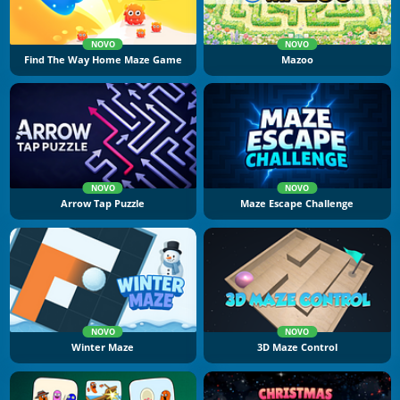
NOVO
NOVO
Find The Way Home Maze Game
Mazoo
NOVO
NOVO
Arrow Tap Puzzle
Maze Escape Challenge
NOVO
NOVO
Winter Maze
3D Maze Control