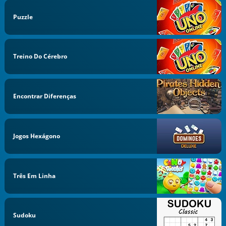
Puzzle
Treino Do Cérebro
Encontrar Diferenças
Jogos Hexágono
Três Em Linha
Sudoku