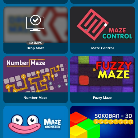
SÓ EM PC
Drop Maze
Maze Control
Number Maze
Fuzzy Maze