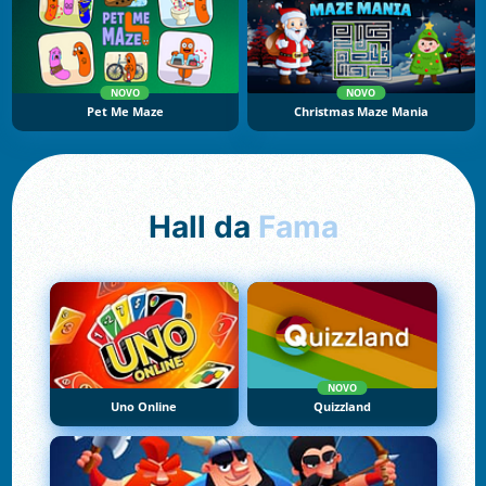
NOVO
NOVO
Pet Me Maze
Christmas Maze Mania
Hall da
Fama
NOVO
Uno Online
Quizzland