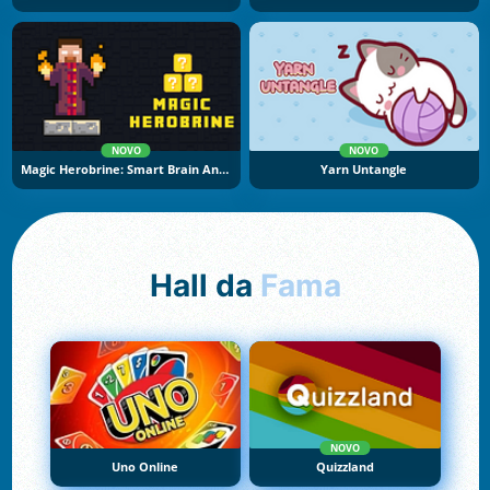
NOVO
NOVO
Magic Herobrine: Smart Brain And Puzzle Quest
Yarn Untangle
Hall da
Fama
NOVO
Uno Online
Quizzland