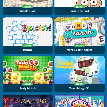
NOVO
NOVO
BubbleQuod
Erase One Part
NOVO
NOVO
Brickz!
Word Search Online
NOVO
NOVO
Tasty Match
Voxel Merge 3D