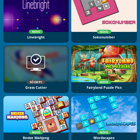
NOVO
NOVO
Linebright
Sokonumber
SÓ EM PC
NOVO
Grass Cutter
Fairyland Puzzle Pics
NOVO
NOVO
Resize Mahjong
Wordscapes