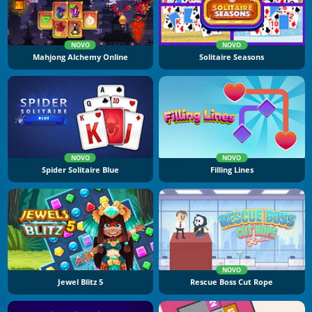
NOVO
NOVO
Mahjong Alchemy Online
Solitaire Seasons
NOVO
NOVO
Spider Solitaire Blue
Filling Lines
NOVO
Jewel Blitz 5
Rescue Boss Cut Rope