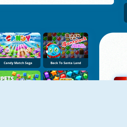
Candy Match Saga
Back To Santa Land
NOVO
NOVO
Pets Rush
Gems Tetriz Match 3