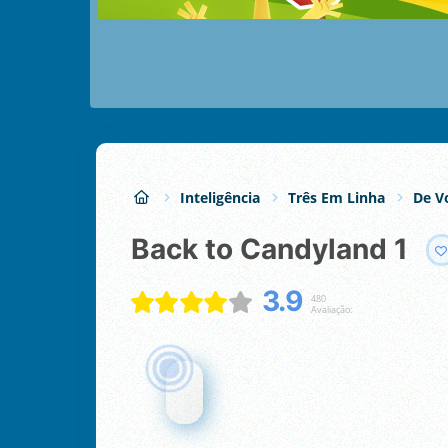
Inteligência
Três Em Linha
De V
Back to Candyland 1
3.9
480
Avaliação: