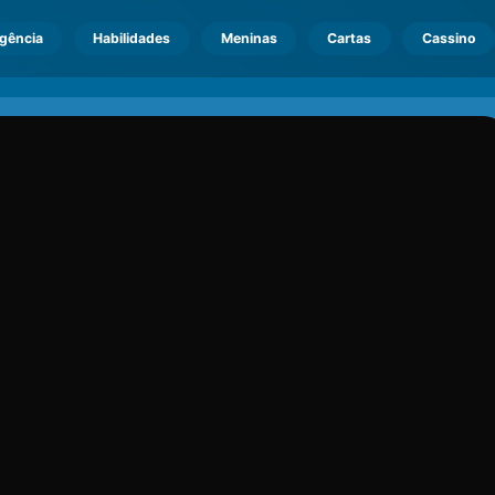
igência
Habilidades
Meninas
Cartas
Cassino