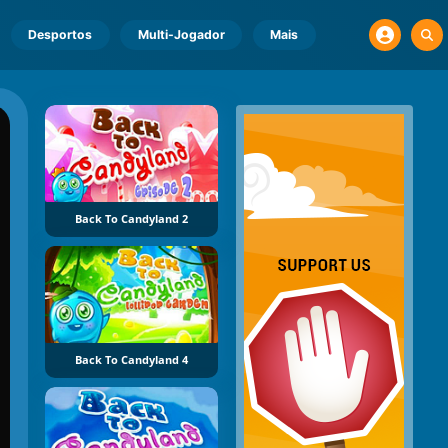
Desportos
Multi-Jogador
Mais
Back To Candyland 2
Back To Candyland 4