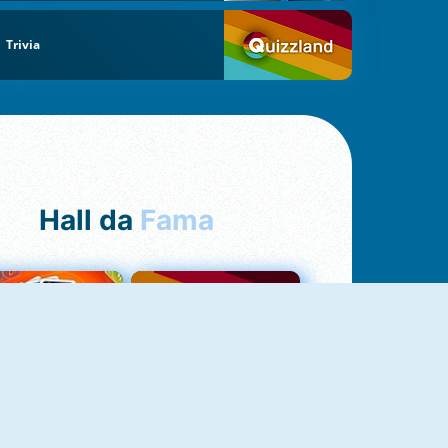
Trivia
Hall da
Fama
NOVO
Uno Online
Quizzland