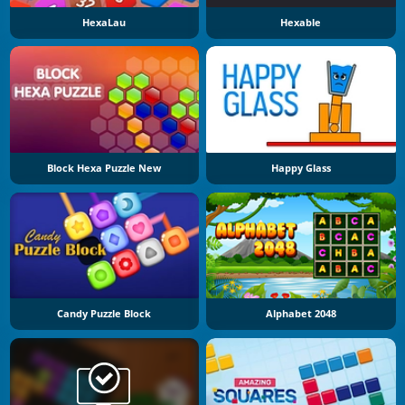
HexaLau
Hexable
Block Hexa Puzzle New
Happy Glass
Candy Puzzle Block
Alphabet 2048