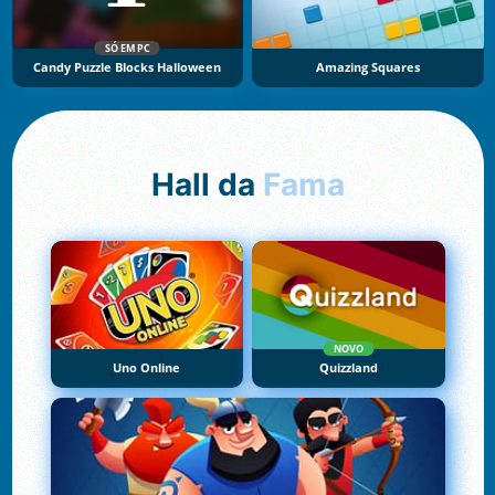
SÓ EM PC
Candy Puzzle Blocks Halloween
Amazing Squares
Hall da
Fama
NOVO
Uno Online
Quizzland