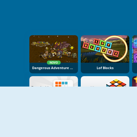
NOVO
Dangerous Adventure Online
Lof Blocks
Puzzle Blocks Color
3D Rubik