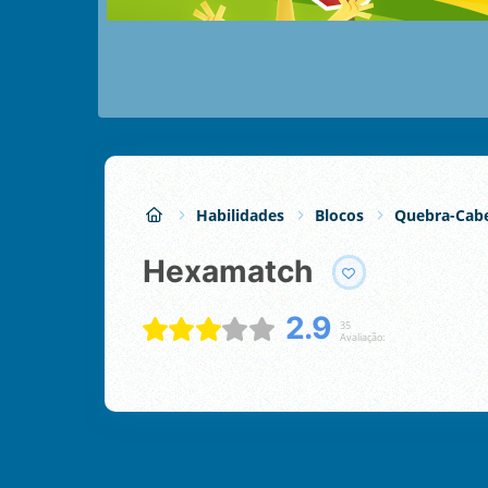
Habilidades
Blocos
Quebra-Cabe
Hexamatch
2.9
35
Avaliação: