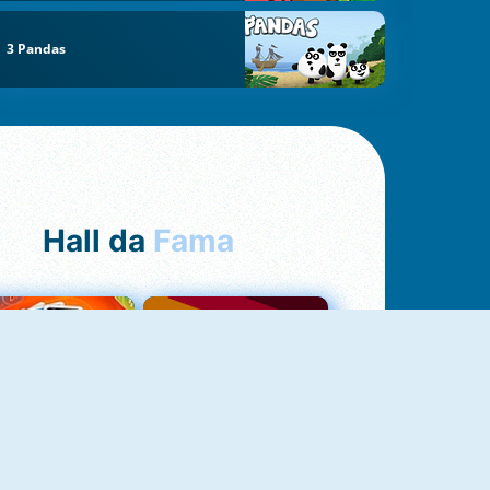
3 Pandas
Hall da
Fama
NOVO
Uno Online
Quizzland