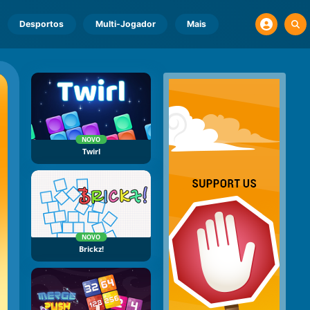
Desportos
Multi-Jogador
Mais
NOVO
Twirl
NOVO
Brickz!