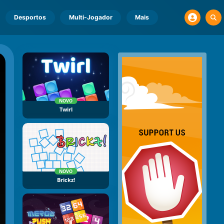
Desportos
Multi-Jogador
Mais
NOVO
Twirl
NOVO
Brickz!