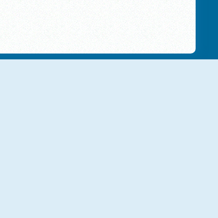
Alu's Revenge 2
Aqua Blocks
Tetra Blocks
Hexamatch