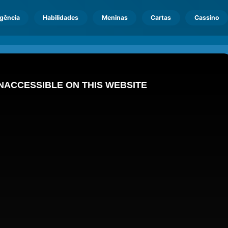
igência
Habilidades
Meninas
Cartas
Cassino