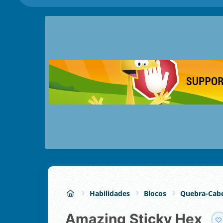
Habilidades
Blocos
Quebra-Cabe
Amazing Sticky Hex