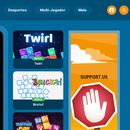
Desportos
Multi-Jogador
Mais
NOVO
Twirl
NOVO
Brickz!