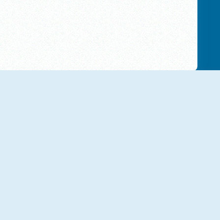
Alu's Revenge 2
Aqua Blocks
Amazing Sticky Hex
Tetra Blocks