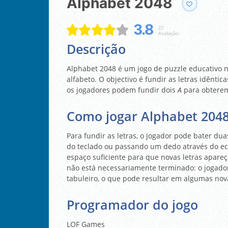
Alphabet 2048
3.8
23
Avaliação:
Descrição
Alphabet 2048 é um jogo de puzzle educativo n
alfabeto. O objectivo é fundir as letras idênti
os jogadores podem fundir dois
A
para obter
Como jogar Alphabet 204
Para fundir as letras, o jogador pode bater du
do teclado ou passando um dedo através do ecr
espaço suficiente para que novas letras apareç
não está necessariamente terminado: o jogado
tabuleiro, o que pode resultar em algumas no
Programador do jogo
LOF Games