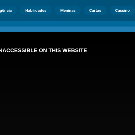
igência
Habilidades
Meninas
Cartas
Cassino