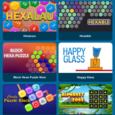
HexaLau
Hexable
Block Hexa Puzzle New
Happy Glass