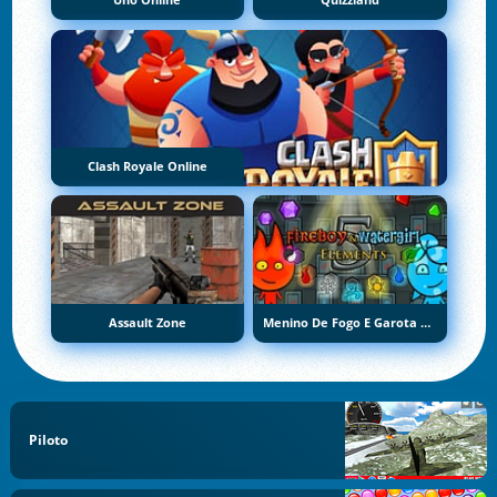
Uno Online
Quizzland
Clash Royale Online
Assault Zone
Menino De Fogo E Garota De Água 5: Elementos
Piloto