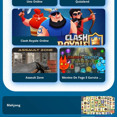
Uno Online
Quizzland
Clash Royale Online
Assault Zone
Menino De Fogo E Garota De Água 5: Elementos
Mahjong