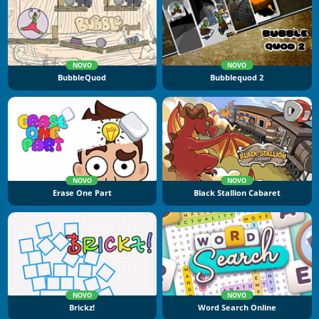
NOVO
NOVO
BubbleQuod
Bubblequod 2
NOVO
NOVO
Erase One Part
Black Stallion Cabaret
NOVO
NOVO
Brickz!
Word Search Online