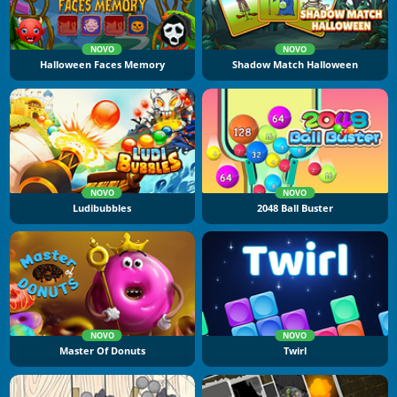
NOVO
NOVO
Halloween Faces Memory
Shadow Match Halloween
NOVO
NOVO
Ludibubbles
2048 Ball Buster
NOVO
NOVO
Master Of Donuts
Twirl