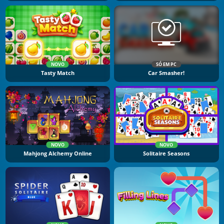
NOVO
SÓ EM PC
Tasty Match
Car Smasher!
NOVO
NOVO
Mahjong Alchemy Online
Solitaire Seasons