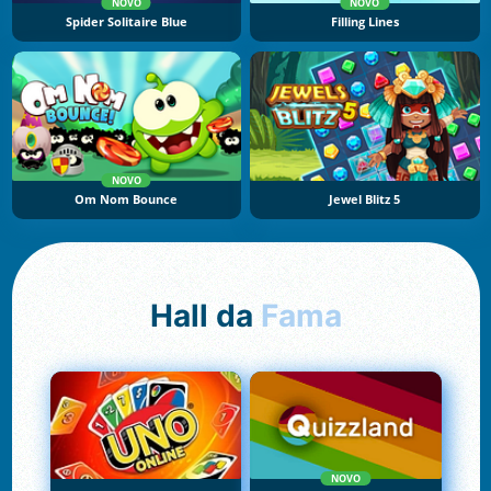
NOVO
NOVO
Spider Solitaire Blue
Filling Lines
NOVO
Om Nom Bounce
Jewel Blitz 5
Hall da
Fama
NOVO