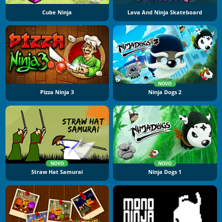
Cube Ninja
Lava And Ninja Skateboard
NOVO
Pizza Ninja 3
Ninja Dogs 2
NOVO
NOVO
Straw Hat Samurai
Ninja Dogs 1