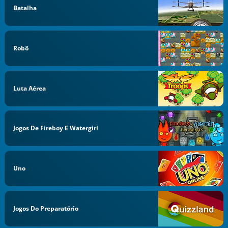
Batalha
Robô
Luta Aérea
Jogos De Fireboy E Watergirl
Uno
Jogos Do Preparatório