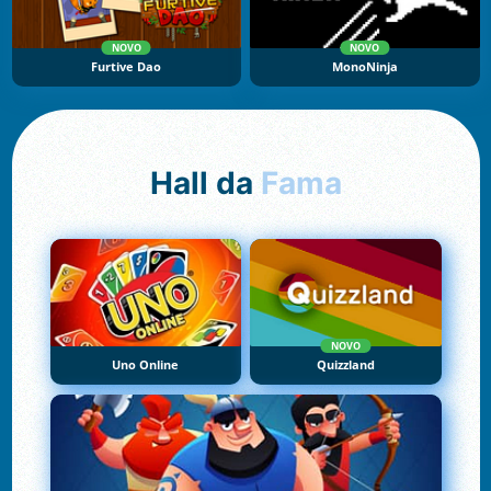
NOVO
NOVO
Furtive Dao
MonoNinja
Hall da
Fama
NOVO
Uno Online
Quizzland