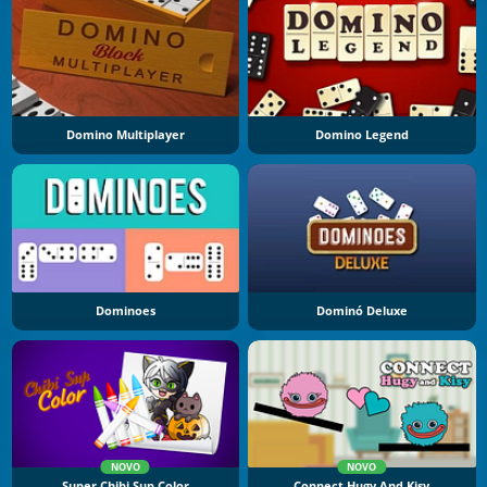
Domino Multiplayer
Domino Legend
Dominoes
Dominó Deluxe
NOVO
NOVO
Super Chibi Sup Color
Connect Hugy And Kisy