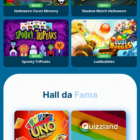
NOVO
NOVO
Halloween Faces Memory
Shadow Match Halloween
NOVO
NOVO
Spooky TriPeaks
Ludibubbles
Hall da
Fama