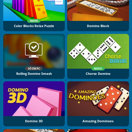
NOVO
Color Blocks Relax Puzzle
Domino Block
SÓ EM PC
NOVO
Rolling Domino Smash
Chorse Domino
Domino 3D
Amazing Dominoes