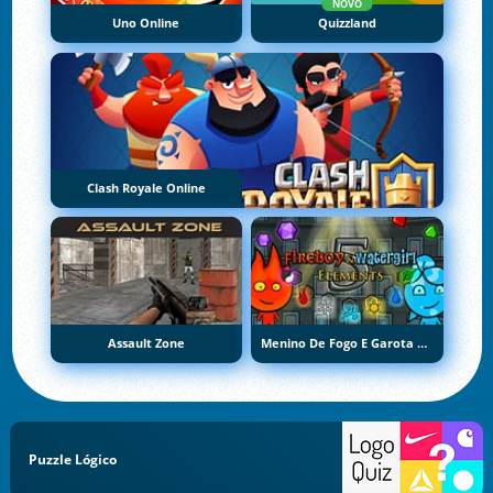
NOVO
Uno Online
Quizzland
Clash Royale Online
Assault Zone
Menino De Fogo E Garota De Água 5: Elementos
Puzzle Lógico