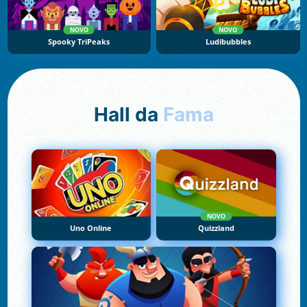
NOVO
NOVO
Spooky TriPeaks
Ludibubbles
Hall da
Fama
NOVO
Uno Online
Quizzland