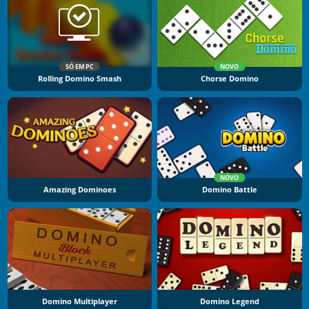
SÓ EM PC
NOVO
Rolling Domino Smash
Chorse Domino
NOVO
Amazing Dominoes
Domino Battle
Domino Multiplayer
Domino Legend