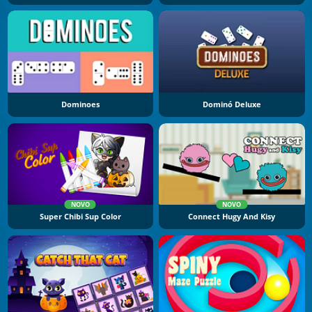
Dominoes
Dominó Deluxe
NOVO
NOVO
Super Chibi Sup Color
Connect Hugy And Kisy